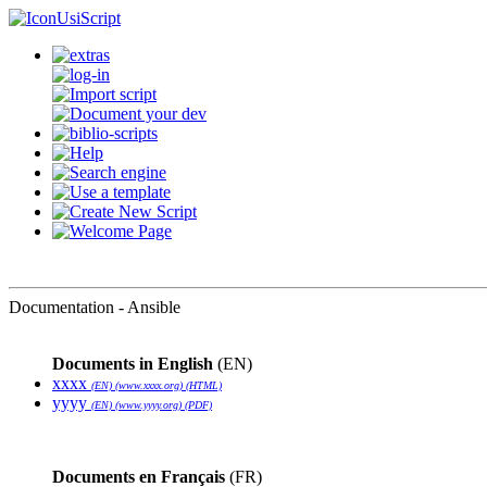
UsiScript
Documentation - Ansible
Documents in English
(EN)
xxxx
(EN) (www.xxxx.org) (HTML)
yyyy
(EN) (www.yyyy.org) (PDF)
Documents en Français
(FR)