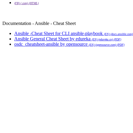
(FR) (.com) (HTML)
Documentation - Ansible - Cheat Sheet
Ansible -Cheat Sheet for CLI ansible-playbook
(EN) (docs.ansible.com
Ansible General Cheat Sheet by edureka
(EN) (edureka.co) (PDF)
osdc_cheatsheet-ansible by opensource
(EN) (opensource.com) (PDF)