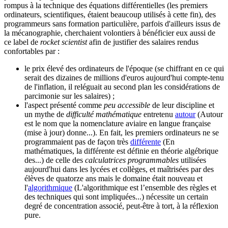
rompus à la technique des équations différentielles (les premiers
ordinateurs, scientifiques, étaient beaucoup utilisés à cette fin), des
programmeurs sans formation particulière, parfois d'ailleurs issus de
la mécanographie, cherchaient volontiers à bénéficier eux aussi de
ce label de
rocket scientist
afin de justifier des salaires rendus
confortables par :
le prix élevé des ordinateurs de l'époque (se chiffrant en ce qui
serait des dizaines de millions d'euros aujourd'hui compte-tenu
de l'inflation, il reléguait au second plan les considérations de
parcimonie sur les salaires) ;
l'aspect présenté comme
peu accessible
de leur discipline et
un mythe de
difficulté mathématique
entretenu
autour
(Autour
est le nom que la nomenclature aviaire en langue française
(mise à jour) donne...)
. En fait, les premiers ordinateurs ne se
programmaient pas de façon très
différente
(En
mathématiques, la différente est définie en théorie algébrique
des...)
de celle des
calculatrices programmables
utilisées
aujourd'hui dans les lycées et collèges, et maîtrisées par des
élèves de quatorze ans mais le domaine était nouveau et
l'
algorithmique
(L'algorithmique est l’ensemble des règles et
des techniques qui sont impliquées...)
nécessite un certain
degré de concentration associé, peut-être à tort, à la réflexion
pure.