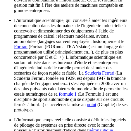
gestion mit fin à l'ère des ateliers de machines comptable en
grandes entreprises.
L'informatique scientifique, qui consiste à aider les ingénieurs
de conception dans les domaines de l'ingénierie industrielle à
concevoir et dimensionner des équipements à l'aide de
programmes de calcul : réacteurs nucléaires, avions,
automobiles (langages souvent employés : historiquement le
Fortran
(Fortran (FORmula TRANslator) est un langage de
programmation utilisé principalement en...)
, de plus en plus
concurrencé par C et C++). L'informatique scientifique est
surtout utilisée dans les bureaux d'étude et les entreprises
d'ingénierie industrielle car elle permet de simuler des
scénarios de façon rapide et fiable. La
Scuderia Ferrari
(La
Scuderia Ferrari, fondée en 1929, est depuis 1947 la branche
chargée de l'engagement en...)
s'est équipée en 2006 avec un
des plus puissants calculateurs du monde afin de permettre les
essais numériques de sa
formule 1
(La Formule 1 est une
discipline de sport automobile qui se dispute sur des circuits
fermés à bord...)
et accélérer la mise au
point
(Graphie)
de ses
prototypes.
L'informatique temps réel : elle consiste à définir les logiciels
de pilotage de systèmes en prise directe avec le monde
physique : historiquement d'abord dans l'
aéronautique