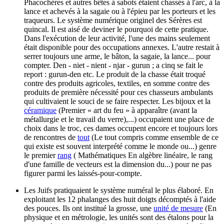
Phacochères et autres bêtes à sabots étaient chassés à l'arc, à la
lance et achevés à la sagaie ou à l'épieu par les porteurs et les
traqueurs. Le système numérique originel des Sérères est
quincal. Il est aisé de deviner le pourquoi de cette pratique.
Dans l'exécution de leur activité, l'une des mains seulement
était disponible pour des occupations annexes. L'autre restait à
serrer toujours une arme, le bâton, la sagaie, la lance... pour
compter. Den - niet - nient - njar - gurun ; a cinq se fait le
report : gurun-den etc. Le produit de la chasse était troqué
contre des produits agricoles, textiles, en somme contre des
produits de première nécessité pour ces chasseurs ambulants
qui cultivaient le souci de se faire respecter. Les bijoux et la
céramique
(Premier « art du feu » à apparaître (avant la
métallurgie et le travail du verre),...)
occupaient une place de
choix dans le troc, ces dames occupent encore et toujours lors
de rencontres de
tout
(Le tout compris comme ensemble de ce
qui existe est souvent interprété comme le monde ou...)
genre
le premier
rang
( Mathématiques En algèbre linéaire, le rang
d'une famille de vecteurs est la dimension du...)
pour ne pas
figurer parmi les laissés-pour-compte.
Les Juifs pratiquaient le système numéral le plus élaboré. En
exploitant les 12 phalanges des huit doigts décomptés à l'aide
des pouces. Ils ont institué la grosse, une
unité de mesure
(En
physique et en métrologie, les unités sont des étalons pour la