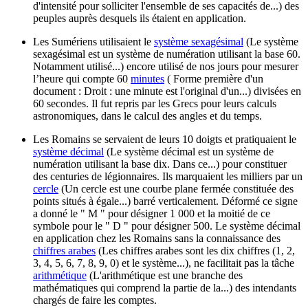
d'intensité pour solliciter l'ensemble de ses capacités de...)
des
peuples auprès desquels ils étaient en application.
Les Sumériens utilisaient le
système sexagésimal
(Le système
sexagésimal est un système de numération utilisant la base 60.
Notamment utilisé...)
encore utilisé de nos jours pour mesurer
l’heure qui compte 60
minutes
( Forme première d'un
document : Droit : une minute est l'original d'un...)
divisées en
60 secondes. Il fut repris par les Grecs pour leurs calculs
astronomiques, dans le calcul des angles et du temps.
Les Romains se servaient de leurs 10 doigts et pratiquaient le
système décimal
(Le système décimal est un système de
numération utilisant la base dix. Dans ce...)
pour constituer
des centuries de légionnaires. Ils marquaient les milliers par un
cercle
(Un cercle est une courbe plane fermée constituée des
points situés à égale...)
barré verticalement. Déformé ce signe
a donné le " M " pour désigner 1 000 et la moitié de ce
symbole pour le " D " pour désigner 500. Le système décimal
en application chez les Romains sans la connaissance des
chiffres arabes
(Les chiffres arabes sont les dix chiffres (1, 2,
3, 4, 5, 6, 7, 8, 9, 0) et le système...)
, ne facilitait pas la tâche
arithmétique
(L'arithmétique est une branche des
mathématiques qui comprend la partie de la...)
des intendants
chargés de faire les comptes.