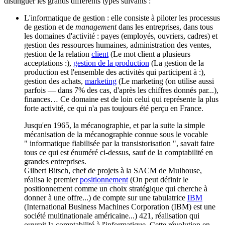
distinguer les grands différents types suivants :
L'informatique de gestion : elle consiste à piloter les processus
de gestion et de
management
dans les entreprises, dans tous
les domaines d'activité : payes (employés, ouvriers, cadres) et
gestion des ressources humaines, administration des ventes,
gestion de la relation
client
(Le mot client a plusieurs
acceptations :)
,
gestion de la production
(La gestion de la
production est l'ensemble des activités qui participent à :)
,
gestion des achats,
marketing
(Le marketing (on utilise aussi
parfois — dans 7% des cas, d'après les chiffres donnés par...)
,
finances… Ce domaine est de loin celui qui représente la plus
forte activité, ce qui n'a pas toujours été perçu en France.
Jusqu'en 1965, la mécanographie, et par la suite la simple
mécanisation de la mécanographie connue sous le vocable
" informatique fiabilisée par la transistorisation ", savait faire
tous ce qui est énuméré ci-dessus, sauf de la comptabilité en
grandes entreprises.
Gilbert Bitsch, chef de projets à la SACM de Mulhouse,
réalisa le premier
positionnement
(On peut définir le
positionnement comme un choix stratégique qui cherche à
donner à une offre...)
de compte sur une tabulatrice
IBM
(International Business Machines Corporation (IBM) est une
société multinationale américaine...)
421, réalisation qui
ouvrait la comptabilité à l'informatique. Cette révolution en