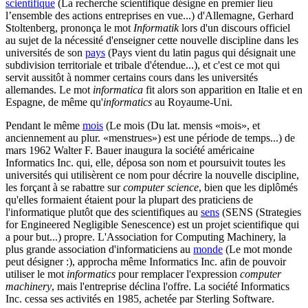
scientifique
(La recherche scientifique désigne en premier lieu
l’ensemble des actions entreprises en vue...)
d'Allemagne, Gerhard
Stoltenberg, prononça le mot
Informatik
lors d'un discours officiel
au sujet de la nécessité d'enseigner cette nouvelle discipline dans les
universités de son
pays
(Pays vient du latin pagus qui désignait une
subdivision territoriale et tribale d'étendue...)
, et c'est ce mot qui
servit aussitôt à nommer certains cours dans les universités
allemandes. Le mot
informatica
fit alors son apparition en Italie et en
Espagne, de même qu'
informatics
au Royaume-Uni.
Pendant le même
mois
(Le mois (Du lat. mensis «mois», et
anciennement au plur. «menstrues») est une période de temps...)
de
mars 1962 Walter F. Bauer inaugura la société américaine
Informatics Inc. qui, elle, déposa son nom et poursuivit toutes les
universités qui utilisèrent ce nom pour décrire la nouvelle discipline,
les forçant à se rabattre sur
computer science
, bien que les diplômés
qu'elles formaient étaient pour la plupart des praticiens de
l'informatique plutôt que des scientifiques au
sens
(SENS (Strategies
for Engineered Negligible Senescence) est un projet scientifique qui
a pour but...)
propre. L'Association for Computing Machinery, la
plus grande association d'informaticiens au
monde
(Le mot monde
peut désigner :)
, approcha même Informatics Inc. afin de pouvoir
utiliser le mot
informatics
pour remplacer l'expression
computer
machinery
, mais l'entreprise déclina l'offre. La société Informatics
Inc. cessa ses activités en 1985, achetée par Sterling Software.