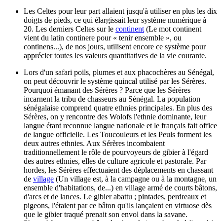
Les Celtes pour leur part allaient jusqu'à utiliser en plus les dix
doigts de pieds, ce qui élargissait leur système numérique à
20. Les derniers Celtes sur le
continent
(Le mot continent
vient du latin continere pour « tenir ensemble », ou
continens...)
, de nos jours, utilisent encore ce système pour
apprécier toutes les valeurs quantitatives de la vie courante.
Lors d'un safari poils, plumes et aux phacochères au Sénégal,
on peut découvrir le système quincal utilisé par les Sérères.
Pourquoi émanant des Sérères ? Parce que les Sérères
incarnent la tribu de chasseurs au Sénégal. La population
sénégalaise comprend quatre ethnies principales. En plus des
Sérères, on y rencontre des Wolofs l'ethnie dominante, leur
langue étant reconnue langue nationale et le français fait office
de langue officielle. Les Toucouleurs et les Peuls forment les
deux autres ethnies. Aux Sérères incombaient
traditionnellement le rôle de pourvoyeurs de gibier à l'égard
des autres ethnies, elles de culture agricole et pastorale. Par
hordes, les Sérères effectuaient des déplacements en chassant
de
village
(Un village est, à la campagne ou à la montagne, un
ensemble d'habitations, de...)
en village armé de courts bâtons,
d'arcs et de lances. Le gibier abattu ; pintades, perdreaux et
pigeons, l'étaient par ce bâton qu'ils lançaient en virtuose dès
que le gibier traqué prenait son envol dans la savane.