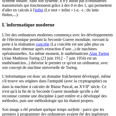
système binaire. Sans son système, il n'y aurait pas d'ordinateurs
transistorisés qui fonctionnent grâce à des 0 et des 1, qui permettent
d'aller en calculs à l'
infini
(Le mot « infini » (-e, -s ; du latin
finitus,...)
.
L'informatique moderne
L'ère des ordinateurs modernes commença avec les développements
de l'électronique pendant la Seconde Guerre mondiale, ouvrant la
porte à la réalisation
concrète
(La concrète est une pâte plus ou
moins dure obtenue après extraction d’une...)
de machines
opérationnelles. Au même moment, le mathématicien
Alan Turing
(Alan Mathison Turing (23 juin 1912 - 7 juin 1954) est un
mathématicien...)
théorise le premier ce qu'est un ordinateur, avec
son concept de machine universelle de Turing.
L'informatique est donc un domaine fraîchement développé, même
s'il trouve ses origines dans l'antiquité (avec la cryptographie) ou
e
dans la machine à calculer de Blaise Pascal, au
XVII
siècle. Ce
n'est qu'à la fin de la Seconde Guerre mondiale qu'elle a été
reconnue comme une discipline à part entière et a développé des
méthodes, puis une méthodologie qui lui étaient propres.
Son image a été pendant quelque temps
surfaite
: parce que les
premiers à programmer des ordinateurs avaient été des ingénieurs