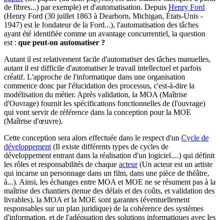
de fibres...)
par exemple) et d'automatisation. Depuis
Henry Ford
(Henry Ford (30 juillet 1863 à Dearborn, Michigan, États-Unis -
1947) est le fondateur de la Ford...)
, l'automatisation des tâches
ayant été identifiée comme un avantage concurrentiel, la question
est :
que peut-on automatiser ?
Autant il est relativement facile d'automatiser des tâches manuelles,
autant il est difficile d'automatiser le travail intellectuel et parfois
créatif. L'approche de l'informatique dans une organisation
commence donc par l'élucidation des processus, c'est-à-dire la
modélisation du métier. Après validation, la MOA (Maîtrise
d'Ouvrage) fournit les spécifications fonctionnelles de (l'ouvrage)
qui vont servir de référence dans la conception pour la MOE
(Maîtrise d'œuvre).
Cette conception sera alors effectuée dans le respect d'un
Cycle de
développement
(Il existe différents types de cycles de
développement entrant dans la réalisation d'un logiciel....)
qui définit
les rôles et responsabilités de chaque
acteur
(Un acteur est un artiste
qui incarne un personnage dans un film, dans une pièce de théâtre,
à...)
. Ainsi, les échanges entre MOA et MOE ne se résument pas à la
maîtrise des chantiers (tenue des délais et des coûts, et validation des
livrables), la MOA et la MOE sont garantes (éventuellement
responsables sur un plan juridique) de la cohérence des systèmes
d'information, et de l'adéquation des solutions informatiques avec les