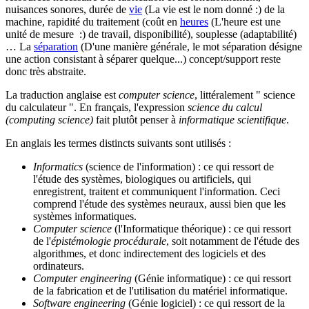
nuisances sonores, durée de
vie
(La vie est le nom donné :)
de la
machine, rapidité du traitement (coût en
heures
(L'heure est une
unité de mesure :)
de travail, disponibilité), souplesse (adaptabilité)
… La
séparation
(D'une manière générale, le mot séparation désigne
une action consistant à séparer quelque...)
concept/support reste
donc très abstraite.
La traduction anglaise est
computer science
, littéralement " science
du calculateur ". En français, l'expression
science du calcul
(computing science)
fait plutôt penser à
informatique scientifique
.
En anglais les termes distincts suivants sont utilisés :
Informatics
(science de l'information) : ce qui ressort de
l'étude des systèmes, biologiques ou artificiels, qui
enregistrent, traitent et communiquent l'information. Ceci
comprend l'étude des systèmes neuraux, aussi bien que les
systèmes informatiques.
Computer science
(l'Informatique théorique) : ce qui ressort
de l'
épistémologie procédurale
, soit notamment de l'étude des
algorithmes, et donc indirectement des logiciels et des
ordinateurs.
Computer engineering
(Génie informatique) : ce qui ressort
de la fabrication et de l'utilisation du matériel informatique.
Software engineering
(Génie logiciel) : ce qui ressort de la