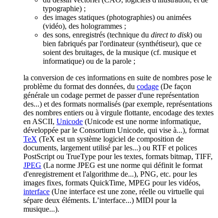
typographie) ;
des images statiques (photographies) ou animées
(vidéo), des hologrammes ;
des sons, enregistrés (technique du
direct to disk
) ou
bien fabriqués par l'ordinateur (synthétiseur), que ce
soient des bruitages, de la musique (cf. musique et
informatique) ou de la parole ;
la conversion de ces informations en suite de nombres pose le
problème du format des données, du
codage
(De façon
générale un codage permet de passer d'une représentation
des...)
et des formats normalisés (par exemple, représentations
des nombres entiers ou à virgule flottante, encodage des textes
en ASCII,
Unicode
(Unicode est une norme informatique,
développée par le Consortium Unicode, qui vise à...)
, format
TeX
(TeX est un système logiciel de composition de
documents, largement utilisé par les...)
ou RTF et polices
PostScript ou TrueType pour les textes, formats bitmap, TIFF,
JPEG
(La norme JPEG est une norme qui définit le format
d'enregistrement et l'algorithme de...)
, PNG, etc. pour les
images fixes, formats QuickTime, MPEG pour les vidéos,
interface
(Une interface est une zone, réelle ou virtuelle qui
sépare deux éléments. L’interface...)
MIDI pour la
musique...).