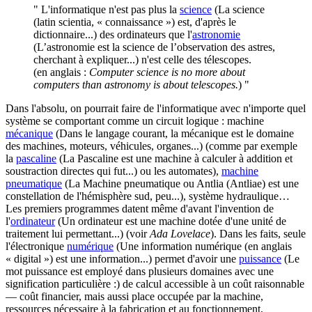
" L'informatique n'est pas plus la
science
(La science
(latin scientia, « connaissance ») est, d'après le
dictionnaire...)
des ordinateurs que l'
astronomie
(L’astronomie est la science de l’observation des astres,
cherchant à expliquer...)
n'est celle des télescopes.
(en anglais :
Computer science is no more about
computers than astronomy is about telescopes.
) "
Dans l'absolu, on pourrait faire de l'informatique avec n'importe quel
système se comportant comme un circuit logique : machine
mécanique
(Dans le langage courant, la mécanique est le domaine
des machines, moteurs, véhicules, organes...)
(comme par exemple
la
pascaline
(La Pascaline est une machine à calculer à addition et
soustraction directes qui fut...)
ou les automates),
machine
pneumatique
(La Machine pneumatique ou Antlia (Antliae) est une
constellation de l'hémisphère sud, peu...)
, système hydraulique…
Les premiers programmes datent même d'avant l'invention de
l'
ordinateur
(Un ordinateur est une machine dotée d'une unité de
traitement lui permettant...)
(voir
Ada Lovelace
). Dans les faits, seule
l'électronique
numérique
(Une information numérique (en anglais
« digital ») est une information...)
permet d'avoir une
puissance
(Le
mot puissance est employé dans plusieurs domaines avec une
signification particulière :)
de calcul accessible à un coût raisonnable
— coût financier, mais aussi place occupée par la machine,
ressources nécessaire à la fabrication et au fonctionnement,