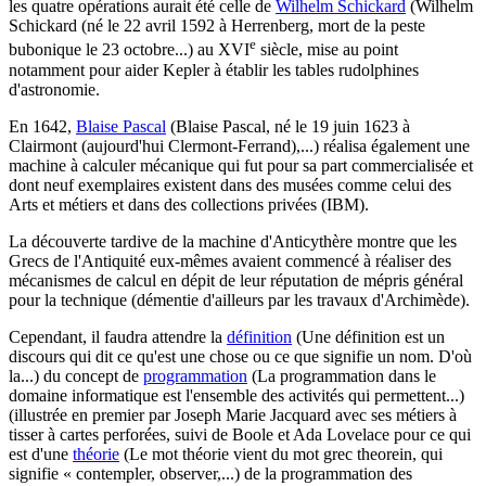
les quatre opérations aurait été celle de
Wilhelm Schickard
(Wilhelm
Schickard (né le 22 avril 1592 à Herrenberg, mort de la peste
e
bubonique le 23 octobre...)
au
XVI
siècle, mise au point
notamment pour aider Kepler à établir les tables rudolphines
d'astronomie.
En 1642,
Blaise Pascal
(Blaise Pascal, né le 19 juin 1623 à
Clairmont (aujourd'hui Clermont-Ferrand),...)
réalisa également une
machine à calculer mécanique qui fut pour sa part commercialisée et
dont neuf exemplaires existent dans des musées comme celui des
Arts et métiers et dans des collections privées (IBM).
La découverte tardive de la machine d'Anticythère montre que les
Grecs de l'Antiquité eux-mêmes avaient commencé à réaliser des
mécanismes de calcul en dépit de leur réputation de mépris général
pour la technique (démentie d'ailleurs par les travaux d'Archimède).
Cependant, il faudra attendre la
définition
(Une définition est un
discours qui dit ce qu'est une chose ou ce que signifie un nom. D'où
la...)
du concept de
programmation
(La programmation dans le
domaine informatique est l'ensemble des activités qui permettent...)
(illustrée en premier par Joseph Marie Jacquard avec ses métiers à
tisser à cartes perforées, suivi de Boole et Ada Lovelace pour ce qui
est d'une
théorie
(Le mot théorie vient du mot grec theorein, qui
signifie « contempler, observer,...)
de la programmation des