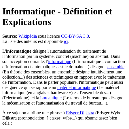
Informatique - Définition et
Explications
Source:
Wikipédia
sous licence
CC-BY-SA 3.0
.
La liste des auteurs est disponible
ici
.
L'
informatique
désigne l'automatisation du traitement de
l'information par un système, concret (machine) ou abstrait. Dans
son acception courante, l'
informatique
(L´informatique - contraction
d´information et automatique - est le domaine...)
désigne l'
ensemble
(En théorie des ensembles, un ensemble désigne intuitivement une
collection...)
des sciences et techniques en rapport avec le traitement
de l'information. Dans le parler populaire, l'informatique peut aussi
désigner ce qui se rapporte au
matériel informatique
(Le matériel
informatique (en anglais « hardware ») est l'ensemble des...)
(l'électronique), et la
bureautique
(Le terme de bureautique désigne
la mécanisation et l'automatisation du travail de bureau,...)
.
À ce sujet on attribue une phrase à
Edsger Dijkstra
(Edsger Wybe
Dijkstra (prononciation: [ˈɛtsxər ˈwibə...)
qui résume assez bien
cela :