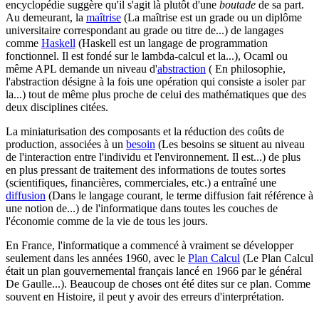
encyclopédie suggère qu'il s'agit là plutôt d'une
boutade
de sa part.
Au demeurant, la
maîtrise
(La maîtrise est un grade ou un diplôme
universitaire correspondant au grade ou titre de...)
de langages
comme
Haskell
(Haskell est un langage de programmation
fonctionnel. Il est fondé sur le lambda-calcul et la...)
, Ocaml ou
même APL demande un niveau d'
abstraction
( En philosophie,
l'abstraction désigne à la fois une opération qui consiste a isoler par
la...)
tout de même plus proche de celui des mathématiques que des
deux disciplines citées.
La miniaturisation des composants et la réduction des coûts de
production, associées à un
besoin
(Les besoins se situent au niveau
de l'interaction entre l'individu et l'environnement. Il est...)
de plus
en plus pressant de traitement des informations de toutes sortes
(scientifiques, financières, commerciales, etc.) a entraîné une
diffusion
(Dans le langage courant, le terme diffusion fait référence à
une notion de...)
de l'informatique dans toutes les couches de
l'économie comme de la vie de tous les jours.
En France, l'informatique a commencé à vraiment se développer
seulement dans les années 1960, avec le
Plan Calcul
(Le Plan Calcul
était un plan gouvernemental français lancé en 1966 par le général
De Gaulle...)
. Beaucoup de choses ont été dites sur ce plan. Comme
souvent en Histoire, il peut y avoir des erreurs d'interprétation.