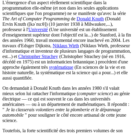
L'émergence d'un aspect réellement scientifique dans la
programmation elle-même (et non dans les seules applications
scientifiques que l'on programme) ne se manifeste qu'avec la série
The Art of Computer Programming
de
Donald Knuth
(Donald
Ervin Knuth ([kəˈnuːθ]) (10 janvier 1938 à Milwaukee,...)
,
professeur à l'
Université
(Une université est un établissement
d'enseignement supérieur dont l'objectif est la...)
de Stanford, à la fin
des années 1960, travail monumental encore inachevé en 2004. Les
travaux d'Edsger Dijkstra,
Niklaus Wirth
(Niklaus Wirth, professeur
d'informatique et inventeur de plusieurs langages de programmation,
est...)
et
Christopher Strachey
(Christopher Strachey (né en 1916,
décédé en 1975) est un informaticien britannique.)
procèdent d'une
approche également très
systématique
(En sciences de la vie et en
histoire naturelle, la systématique est la science qui a pour...)
et elle
aussi quantifiée.
On demandait à Donald Knuth dans les années 1980 s'il valait
mieux selon lui rattacher l'informatique (
computer science
) au génie
électrique — ce qui est souvent le cas dans les universités
américaines — ou à un département de mathématiques. Il répondit :
"
Je la classerais volontiers entre la plomberie et le dépannage
automobile
" pour souligner le côté encore artisanal de cette jeune
science.
Toutefois, la forte scientificité des trois premiers volumes de son