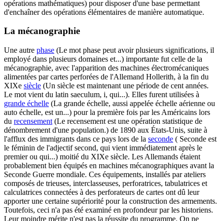
opérations mathématiques) pour disposer d'une base permettant
d'enchaîner des opérations élémentaires de manière automatique.
La mécanographie
Une autre
phase
(Le mot phase peut avoir plusieurs significations, il
employé dans plusieurs domaines et...)
importante fut celle de la
mécanographie, avec l'apparition des machines électromécaniques
alimentées par cartes perforées de l'Allemand Hollerith, à la fin du
XIXe
siècle
(Un siècle est maintenant une période de cent années.
Le mot vient du latin saeculum, i, qui...)
. Elles furent utilisées à
grande échelle
(La grande échelle, aussi appelée échelle aérienne ou
auto échelle, est un...)
pour la première fois par les Américains lors
du
recensement
(Le recensement est une opération statistique de
dénombrement d'une population.)
de 1890 aux États-Unis, suite à
l'afflux des immigrants dans ce pays lors de la
seconde
( Seconde est
le féminin de l'adjectif second, qui vient immédiatement après le
premier ou qui...)
moitié du XIXe siècle. Les Allemands étaient
probablement bien équipés en machines mécanographiques avant la
Seconde Guerre mondiale. Ces équipements, installés par ateliers
composés de trieuses, interclasseuses, perforatrices, tabulatrices et
calculatrices connectées à des perforateurs de cartes ont dû leur
apporter une certaine supériorité pour la construction des armements.
Toutefois, ceci n'a pas été examiné en profondeur par les historiens.
Leur moindre mérite n'est pas la réussite du programme. On ne