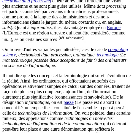
electronic data processing
et leur abréviation reflètent une vision
plus ancienne et ne sont plus guère utilisés. Même
data processing
est parfois considéré par certains informaticiens professionnels
comme propre à la langue des administrateurs et des non-
informaticiens (dans le jargon du métier,
costards
ou, en anglais,
suits
). Quant à
informatics
, il est davantage employé en
Europe
(L’Europe est une région terrestre qui peut être considérée comme
[réf. nécessaire]
un...)
, selon certaines sources
.
On trouve d'autres variantes peu attestées; c'est le cas de
computing
science
, electronical data processing, ordinatique,
technologie
(Le
mot technologie possède deux acceptions de fait :)
des ordinateurs
ou
science de l'informatique
.
Il faut dire que les concepts et la terminologie ont suivi l'évolution de
la réalité. Ainsi, les ordinateurs, qui effectuaient autrefois des
opérations relativement simples de calcul sur des données, traitent de
façon de plus en plus complexe, aujourd'hui, de l'information
autrement plus significative (connaissances et savoir-faire). De la
désignation
informatique
, on est
passé
(Le passé est d'abord un
concept lié au temps : il est constitué de l'ensemble...)
peu à peu à
celle de
technologies de l'information
. On voit poindre, dans certains
milieux, des appellations comme
technologies
ou
nouvelles
technologies de l'information et de la communication
qui céderont
peut-être leur place à une autre dénomination qui reflétera le