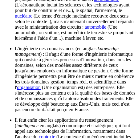
(L'aéronautique inclut les sciences et les technologies ayant
pour but de construire et de...)
, le spatial, l'armement, le
nucléaire
(Le terme d'énergie nucléaire recouvre deux sens
selon le contexte :)
, mais maintenant universellement répandu
avec la miniaturisation des circuits :
automobile
(Une
automobile, ou voiture, est un véhicule terrestre se propulsant
lui-même à l'aide d'un...)
, machine à laver, etc.
L'ingénierie des connaissances (en anglais
knowledge
management
) : il s'agit d'une forme d'ingénierie informatique
qui consiste à gérer les processus d'innovation, dans tous les
domaines, selon des modèles assez différents de ceux
jusqu'alors employés en informatique de gestion. Cette forme
d'ingénierie permettra peut-être de mieux mettre en cohérence
les trois domaines gestion, temps réel, et scientifique dans
l'
organisation
(Une organisation est)
des entreprises. Elle
s'intéresse plus au contenu et à la qualité des bases de données
et de connaissances qu'à l'automatisation des traitements. Elle
se développe déjà beaucoup aux États-Unis, mais ceci n'est
pas encore tout-à-fait perçu en France.
Il faut enfin citer les applications du renseignement
(
intelligence
en anglais) économique et stratégique, qui font
appel aux technologies de l'information, notamment dans
l'analyse du
contexte
(Le contexte d'un évènement inclut les