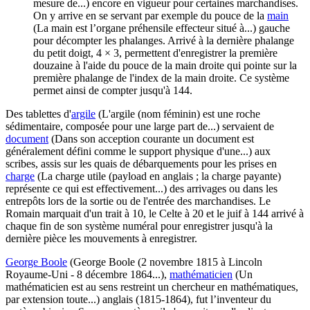
mesure de...)
encore en vigueur pour certaines marchandises.
On y arrive en se servant par exemple du pouce de la
main
(La main est l’organe préhensile effecteur situé à...)
gauche
pour décompter les phalanges. Arrivé à la dernière phalange
du petit doigt, 4 × 3, permettent d'enregistrer la première
douzaine à l'aide du pouce de la main droite qui pointe sur la
première phalange de l'index de la main droite. Ce système
permet ainsi de compter jusqu'à 144.
Des tablettes d'
argile
(L'argile (nom féminin) est une roche
sédimentaire, composée pour une large part de...)
servaient de
document
(Dans son acception courante un document est
généralement défini comme le support physique d'une...)
aux
scribes, assis sur les quais de débarquements pour les prises en
charge
(La charge utile (payload en anglais ; la charge payante)
représente ce qui est effectivement...)
des arrivages ou dans les
entrepôts lors de la sortie ou de l'entrée des marchandises. Le
Romain marquait d'un trait à 10, le Celte à 20 et le juif à 144 arrivé à
chaque fin de son système numéral pour enregistrer jusqu'à la
dernière pièce les mouvements à enregistrer.
George Boole
(George Boole (2 novembre 1815 à Lincoln
Royaume-Uni - 8 décembre 1864...)
,
mathématicien
(Un
mathématicien est au sens restreint un chercheur en mathématiques,
par extension toute...)
anglais (1815-1864), fut l’inventeur du