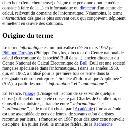
chercheur (fem. chercheuse) désigne une personne dont le métier
consiste à faire de la...)
en informatique ou
directeur
d'un centre de
calcul, relèvent du domaine de l'informatique. Néanmoins, le terme
informaticien
désigne le plus souvent ceux qui conçoivent, déploient
et mettent en œuvre des solutions.
Origine du terme
Le terme
informatique
est un mot-valise créé en mars 1962 par
Philippe Dreyfus
(Philippe Dreyfus, directeur du Centre national de
calcul électronique de la société Bull dans...)
, ancien directeur du
Centre National de Calcul Électronique de
Bull
(Bull est une société
française spécialisée dans l'informatique...)
dans les années 1950,
qui, en 1962, a utilisé pour la première fois ce terme dans la
désignation de son entreprise " Société d'Informatique Appliquée "
(SIA). à partir des mots "
information
" et "
automatique
".
En France, l'
usage
(L’usage est l'action de se servir de quelque
chose.)
officiel du mot a été consacré par Charles de Gaulle qui, en
Conseil des ministres, a tranché entre "
informatique
" et
"
ordinatique
", et le mot fut choisi par l'
Académie
(Une académie
est une assemblée de gens de lettres, de savants et/ou d'artistes
reconnus par leurs...)
française en 1967 pour désigner cette nouvelle
discipline. En juillet 1968, le ministre fédéral de la
Recherche