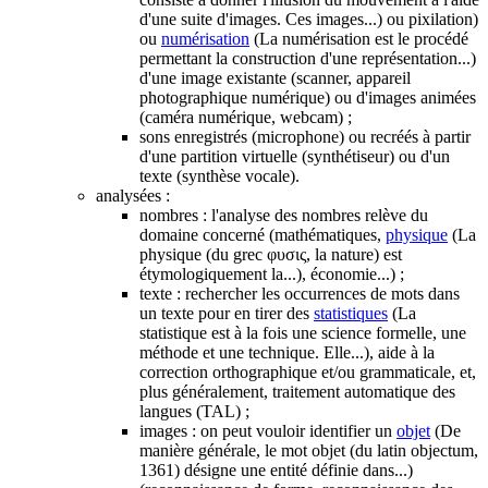
d'une suite d'images. Ces images...)
ou pixilation)
ou
numérisation
(La numérisation est le procédé
permettant la construction d'une représentation...)
d'une image existante (scanner, appareil
photographique numérique) ou d'images animées
(caméra numérique, webcam) ;
sons enregistrés (microphone) ou recréés à partir
d'une partition virtuelle (synthétiseur) ou d'un
texte (synthèse vocale).
analysées :
nombres : l'analyse des nombres relève du
domaine concerné (mathématiques,
physique
(La
physique (du grec φυσις, la nature) est
étymologiquement la...)
, économie...) ;
texte : rechercher les occurrences de mots dans
un texte pour en tirer des
statistiques
(La
statistique est à la fois une science formelle, une
méthode et une technique. Elle...)
, aide à la
correction orthographique et/ou grammaticale, et,
plus généralement, traitement automatique des
langues (TAL) ;
images : on peut vouloir identifier un
objet
(De
manière générale, le mot objet (du latin objectum,
1361) désigne une entité définie dans...)