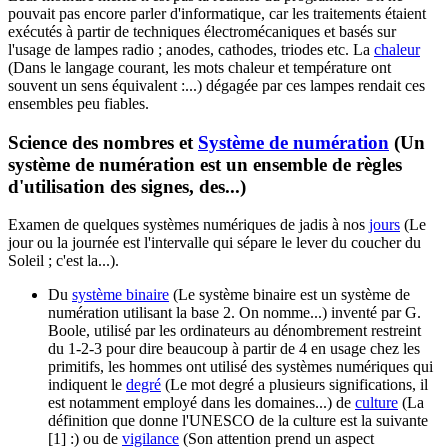
pouvait pas encore parler d'informatique, car les traitements étaient
exécutés à partir de techniques électromécaniques et basés sur
l'usage de lampes radio ; anodes, cathodes, triodes etc. La
chaleur
(Dans le langage courant, les mots chaleur et température ont
souvent un sens équivalent :...)
dégagée par ces lampes rendait ces
ensembles peu fiables.
Science des nombres et
Système de numération
(Un
système de numération est un ensemble de règles
d'utilisation des signes, des...)
Examen de quelques systèmes numériques de jadis à nos
jours
(Le
jour ou la journée est l'intervalle qui sépare le lever du coucher du
Soleil ; c'est la...)
.
Du
système binaire
(Le système binaire est un système de
numération utilisant la base 2. On nomme...)
inventé par G.
Boole, utilisé par les ordinateurs au dénombrement restreint
du 1-2-3 pour dire beaucoup à partir de 4 en usage chez les
primitifs, les hommes ont utilisé des systèmes numériques qui
indiquent le
degré
(Le mot degré a plusieurs significations, il
est notamment employé dans les domaines...)
de
culture
(La
définition que donne l'UNESCO de la culture est la suivante
[1] :)
ou de
vigilance
(Son attention prend un aspect