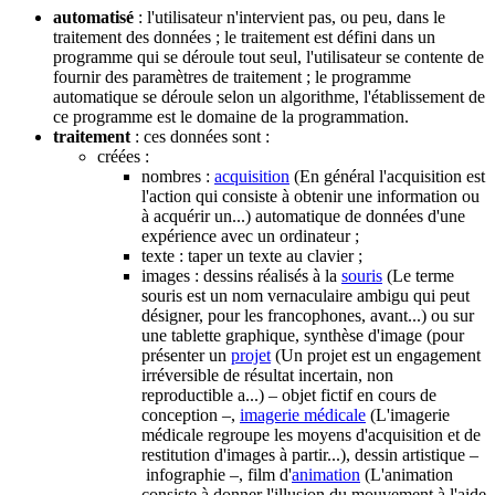
automatisé
: l'utilisateur n'intervient pas, ou peu, dans le
traitement des données ; le traitement est défini dans un
programme qui se déroule tout seul, l'utilisateur se contente de
fournir des paramètres de traitement ; le programme
automatique se déroule selon un algorithme, l'établissement de
ce programme est le domaine de la programmation.
traitement
: ces données sont :
créées :
nombres :
acquisition
(En général l'acquisition est
l'action qui consiste à obtenir une information ou
à acquérir un...)
automatique de données d'une
expérience avec un ordinateur ;
texte : taper un texte au clavier ;
images : dessins réalisés à la
souris
(Le terme
souris est un nom vernaculaire ambigu qui peut
désigner, pour les francophones, avant...)
ou sur
une tablette graphique, synthèse d'image (pour
présenter un
projet
(Un projet est un engagement
irréversible de résultat incertain, non
reproductible a...)
– objet fictif en cours de
conception –,
imagerie médicale
(L'imagerie
médicale regroupe les moyens d'acquisition et de
restitution d'images à partir...)
, dessin artistique –
infographie –, film d'
animation
(L'animation
consiste à donner l'illusion du mouvement à l'aide