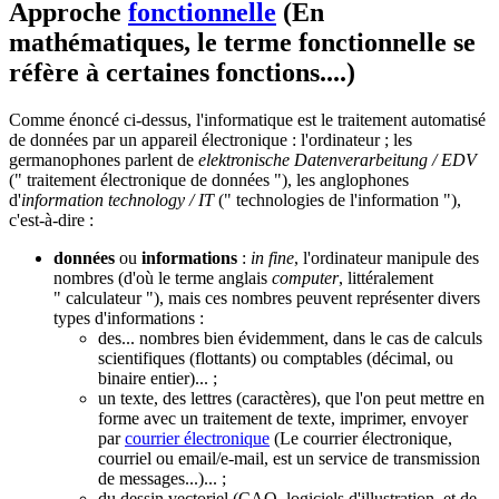
Approche
fonctionnelle
(En
mathématiques, le terme fonctionnelle se
réfère à certaines fonctions....)
Comme énoncé ci-dessus, l'informatique est le traitement automatisé
de données par un appareil électronique : l'ordinateur ; les
germanophones parlent de
elektronische Datenverarbeitung / EDV
(" traitement électronique de données "), les anglophones
d'
information technology / IT
(" technologies de l'information "),
c'est-à-dire :
données
ou
informations
:
in fine
, l'ordinateur manipule des
nombres (d'où le terme anglais
computer
, littéralement
" calculateur "), mais ces nombres peuvent représenter divers
types d'informations :
des... nombres bien évidemment, dans le cas de calculs
scientifiques (flottants) ou comptables (décimal, ou
binaire entier)... ;
un texte, des lettres (caractères), que l'on peut mettre en
forme avec un traitement de texte, imprimer, envoyer
par
courrier électronique
(Le courrier électronique,
courriel ou email/e-mail, est un service de transmission
de messages...)
... ;
du dessin vectoriel (CAO, logiciels d'illustration, et de